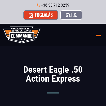
+36 30 712 3259

FOGLALÁS
GY.I.K.

Desert Eagle .50
Action Express