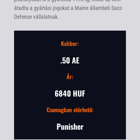
átadta a gyártási jogokat a Maine állambeli Saco
Defense vállalatnak.
Kaliber:
.50 AE
Ár:
6840 HUF
Csomagban elérhető:
Punisher