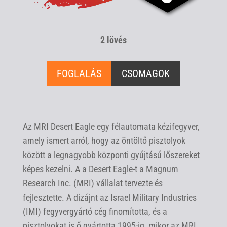
2 lövés
FOGLALÁS
CSOMAGOK
Az MRI Desert Eagle egy félautomata kézifegyver,
amely ismert arról, hogy az öntöltő pisztolyok
között a legnagyobb központi gyújtású lőszereket
képes kezelni. A a Desert Eagle-t a Magnum
Research Inc. (MRI) vállalat tervezte és
fejlesztette. A dizájnt az Israel Military Industries
(IMI) fegyvergyártó cég finomította, és a
pisztolyokat is ő gyártotta 1995-ig, mikor az MRI