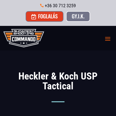
+36 30 712 3259

FOGLALÁS
GY.I.K.

Heckler & Koch USP
Tactical