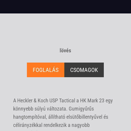
lövés
FOGLALÁS
CSOMAGOK
A Heckler & Koch USP Tactical a HK Mark 23 egy
könnyebb súlyú változata. Gumigyűrűs
hangtompítóval, állítható elsütőbillentyűvel és
célirányzékkal rendelkezik a nagyobb