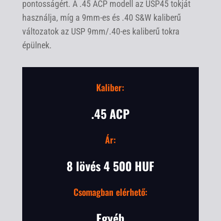
pontosságért. A .45 ACP modell az USP45 tokját
használja, míg a 9mm-es és .40 S&W kaliberű
változatok az USP 9mm/.40-es kaliberű tokra
épülnek.
Kaliber:
.45 ACP
Ár:
8 lövés 4 500 HUF
Csomagban elérhető:
Egyéb