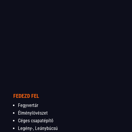
FEDEZD FEL
Fegyvertár
Élménylövészet
Céges csapatépítő
Legény-, Leánybúcsú