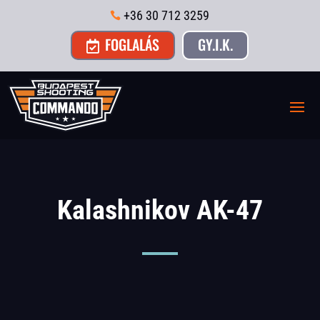
+36 30 712 3259

FOGLALÁS
GY.I.K.

Kalashnikov AK-47