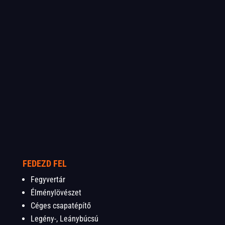
FEDEZD FEL
Fegyvertár
Élménylövészet
Céges csapatépítő
Legény-, Leánybúcsú