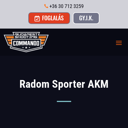
+36 30 712 3259

FOGLALÁS
GY.I.K.

Radom Sporter AKM