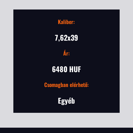
Kaliber:
7,62x39
Ár:
6480 HUF
Csomagban elérhető:
Egyéb