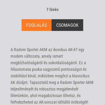
7 lövés
FOGLALÁS
CSOMAGOK
A Radom Sporter AKM az ikonikus AK-47 egy
modern változata, amely ismert
megbízhatóságáról és sokoldalúságáról. Ez a
félautomata puska nagyszerű pontosságot és
stabilitást kínál, miközben megőrzi a klasszikus
AK dizájnt. Tapasztald meg a Radom Sporter AKM
teljesítményét és robusztus megjelenését
lőterünkön, ahol magabiztosan lőhetsz, és
felfedezheted az AK-sorozat időtálló örökségét!