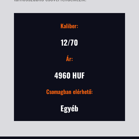
Kaliber:
12/70
Ár:
4960 HUF
Csomagban elérhető:
Egyéb