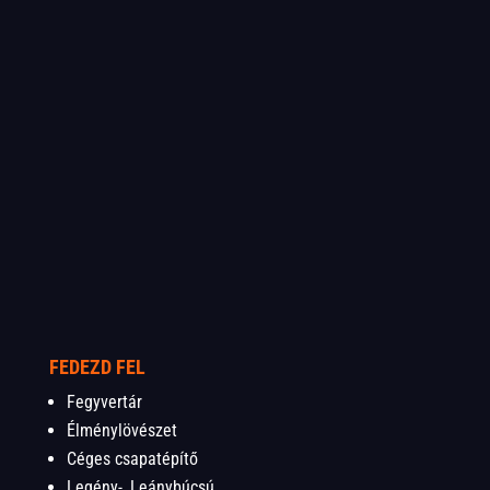
FEDEZD FEL
Fegyvertár
Élménylövészet
Céges csapatépítő
Legény-, Leánybúcsú