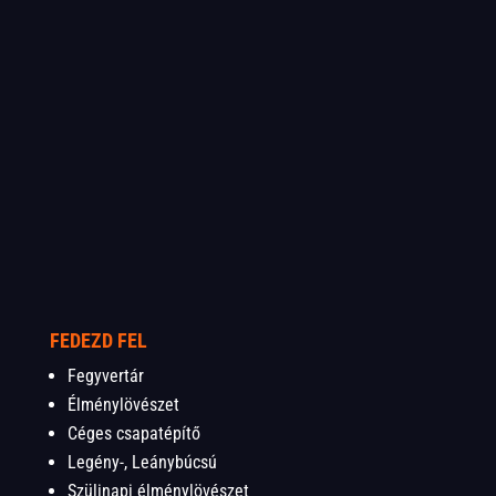
FEDEZD FEL
Fegyvertár
Élménylövészet
Céges csapatépítő
Legény-, Leánybúcsú
Szülinapi élménylövészet