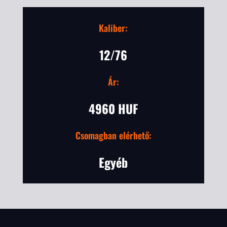
Kaliber:
12/76
Ár:
4960 HUF
Csomagban elérhető:
Egyéb