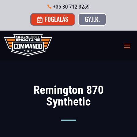
+36 30 712 3259

FOGLALÁS
GY.I.K.

Remington 870
Synthetic