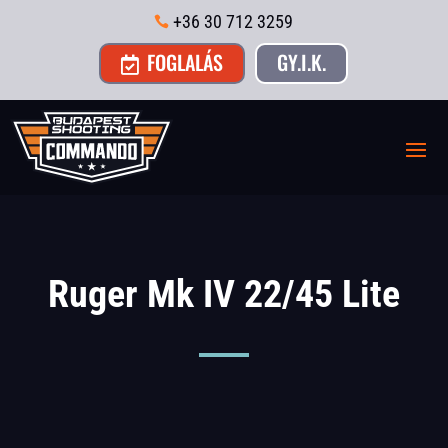
+36 30 712 3259

FOGLALÁS
GY.I.K.

Ruger Mk IV 22/45 Lite