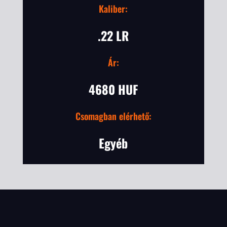
Kaliber:
.22 LR
Ár:
4680 HUF
Csomagban elérhető:
Egyéb