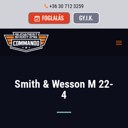
+36 30 712 3259

FOGLALÁS
GY.I.K.

Smith & Wesson M 22-
4