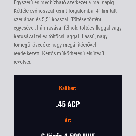
Egyszerű és megbízható szerkezet a mai napig.
Kétféle csőhosszal került forgalomba, 4” limitált
szériában és 5,5” hosszal. Töltése történt
egyesével, hármasával félhold töltőcsillaggal vagy
hatosával teljes töltőcsillaggal. Lassú, nagy
tömegű lövedéke nagy megállítóerővel
rendelkezett. Kettős működtetésű elsütésű
revolver.
Kaliber:
.45 ACP
Ár: