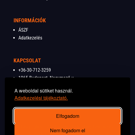
INFORMÁCIÓK
ÁSZF
Adatkezelés
KAPCSOLAT
+36-30-712-3259
1065 Budapest, Nagymező u.
37-39.
A weboldal sütiket használ.
info@budapestshooting.eu
Adatkezelési tájékoztató.
Elfogadom
© Copyrights, 2025
Budapest Shooting Commando –
Nem fogadom el
Élménylövészet és csapatépítés Budapest