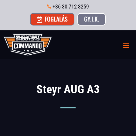
+36 30 712 3259

FOGLALÁS
GY.I.K.

Steyr AUG A3