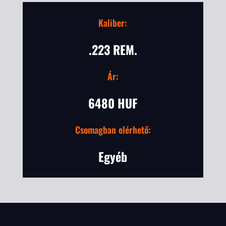
Kaliber:
.223 REM.
Ár:
6480 HUF
Csomagban elérhető:
Egyéb