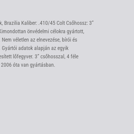
, Brazilia Kaliber: .410/45 Colt Csőhossz: 3”
 Kimondottan önvédelmi célokra gyártott,
. Nem véletlen az elnevezése, bírói és
Gyártói adatok alapján az egyik
tett lőfegyver. 3” csőhosszal, 4 féle
d) 2006 óta van gyártásban.