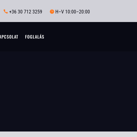
+36 30 712 3259
H–V 10:00–20:00


APCSOLAT
FOGLALÁS