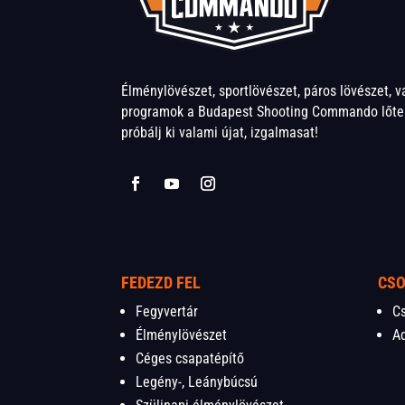
Élménylövészet, sportlövészet, páros lövészet, 
programok a Budapest Shooting Commando lőter
próbálj ki valami újat, izgalmasat!
FEDEZD FEL
CS
Fegyvertár
C
Élménylövészet
A
Céges csapatépítő
Legény-, Leánybúcsú