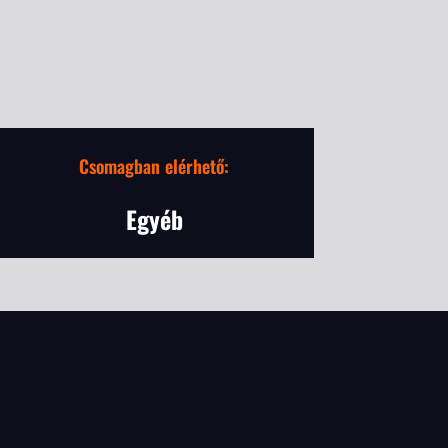
Csomagban elérhető:
Egyéb