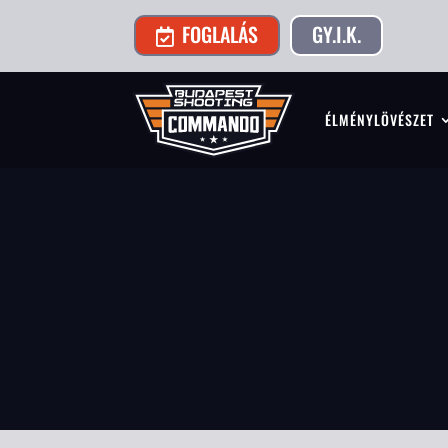
FOGLALÁS
GY.I.K.

ÉLMÉNYLÖVÉSZET