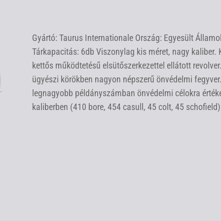
Gyártó: Taurus Internationale Ország: Egyesült Államok
Tárkapacitás: 6db Viszonylag kis méret, nagy kaliber.
kettős működtetésű elsütőszerkezettel ellátott revolver
ügyészi körökben nagyon népszerű önvédelmi fegyver. 
legnagyobb példányszámban önvédelmi célokra értékesí
kaliberben (410 bore, 454 casull, 45 colt, 45 schofiel