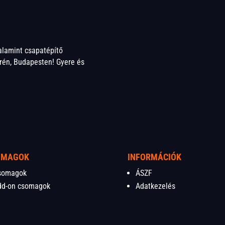
valamint csapatépítő
én, Budapesten! Gyere és
OMAGOK
INFORMÁCIÓK
somagok
ÁSZF
dd-on csomagok
Adatkezelés