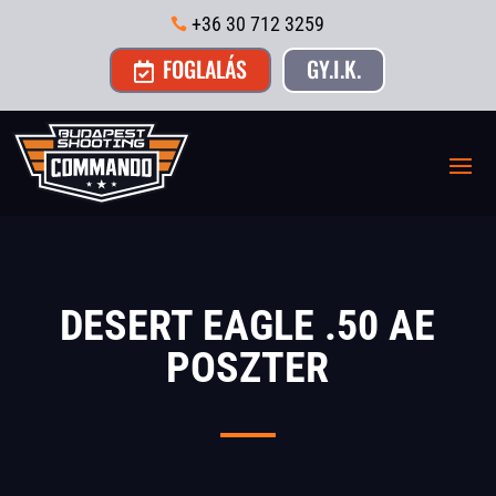
+36 30 712 3259

FOGLALÁS
GY.I.K.

DESERT EAGLE .50 AE
POSZTER