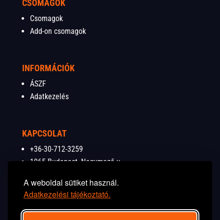
CSOMAGOK
Csomagok
Add-on csomagok
INFORMÁCIÓK
ÁSZF
Adatkezelés
KAPCSOLAT
+36-30-712-3259
1065 Budapest, Nagymező u.
37-39.
A weboldal sütiket használ.
info@budapestshooting.eu
Adatkezelési tájékoztató.