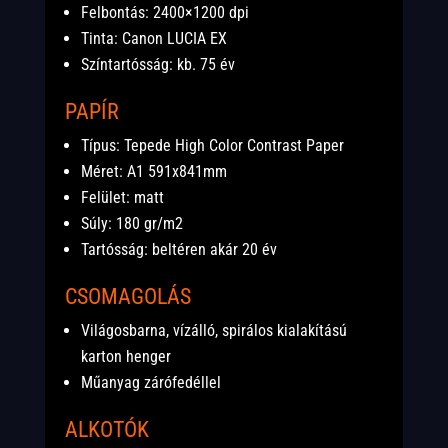
Felbontás: 2400×1200 dpi
Tinta: Canon LUCIA EX
Színtartósság: kb. 75 év
PAPÍR
Típus: Tepede High Color Contrast Paper
Méret: A1 591x841mm
Felület: matt
Súly: 180 gr/m2
Tartósság: beltéren akár 20 év
CSOMAGOLÁS
Világosbarna, vízálló, spirálos kialakítású
karton henger
Műanyag zárófedéllel
ALKOTÓK