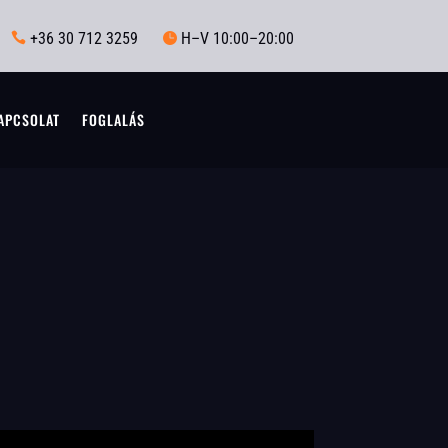
+36 30 712 3259
H–V 10:00–20:00


APCSOLAT
FOGLALÁS