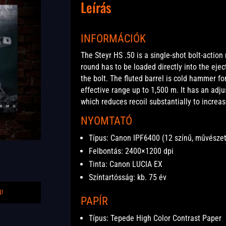
Leírás
INFORMÁCIÓK
The Steyr HS .50 is a single-shot bolt-action 
round has to be loaded directly into the eje
the bolt. The fluted barrel is cold hammer f
effective range up to 1,500 m. It has an adju
which reduces recoil substantially to increa
NYOMTATÓ
Típus: Canon IPF6400 (12 színű, művésze
Felbontás: 2400×1200 dpi
Tinta: Canon LUCIA EX
Színtartósság: kb. 75 év
!
PAPÍR
Típus: Tepede High Color Contrast Paper