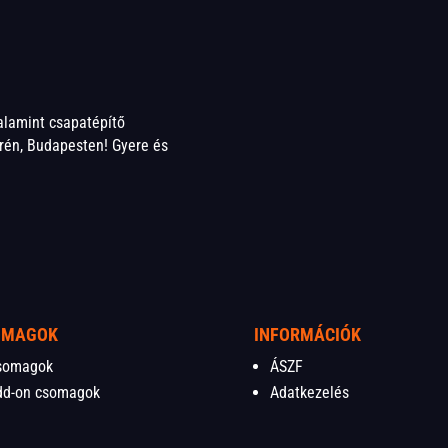
valamint csapatépítő
én, Budapesten! Gyere és
OMAGOK
INFORMÁCIÓK
somagok
ÁSZF
dd-on csomagok
Adatkezelés