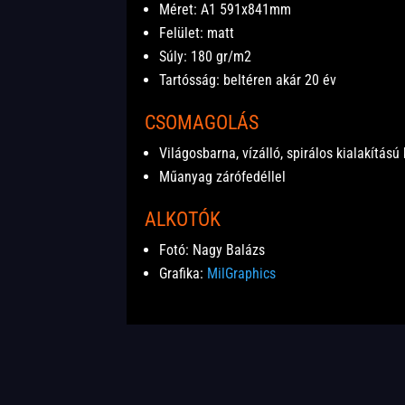
Méret: A1 591x841mm
Felület: matt
Súly: 180 gr/m2
Tartósság: beltéren akár 20 év
CSOMAGOLÁS
Világosbarna, vízálló, spirálos kialakítású
Műanyag zárófedéllel
ALKOTÓK
Fotó: Nagy Balázs
Grafika:
MilGraphics