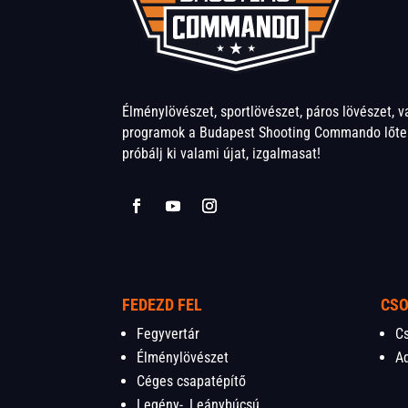
Élménylövészet, sportlövészet, páros lövészet, 
programok a Budapest Shooting Commando lőter
próbálj ki valami újat, izgalmasat!
FEDEZD FEL
CS
Fegyvertár
C
Élménylövészet
A
Céges csapatépítő
Legény-, Leánybúcsú