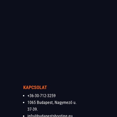
KAPCSOLAT
+36-30-712-3259
1065 Budapest, Nagymező u.
37-39.
info@budapestshooting.eu