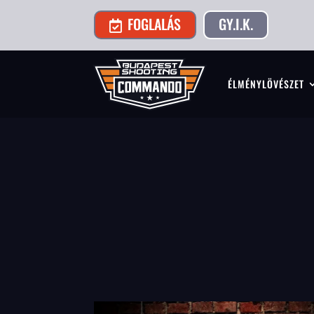
FOGLALÁS
GY.I.K.

ÉLMÉNYLÖVÉSZET